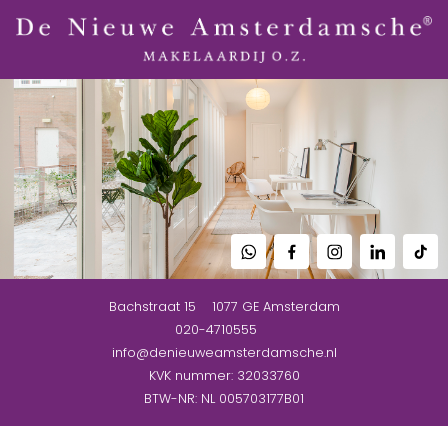
Bachstraat 15
1077 GE
Amsterdam
020-4710555
info@denieuweamsterdamsche.nl
KVK nummer: 32033760
BTW-NR: NL 005703177B01