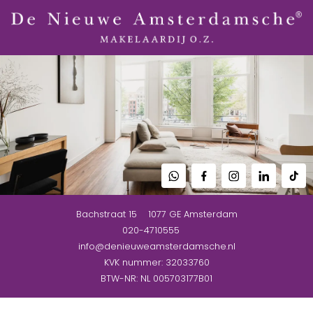
Bachstraat 15
1077 GE
Amsterdam
020-4710555
info@denieuweamsterdamsche.nl
KVK nummer: 32033760
BTW-NR: NL 005703177B01