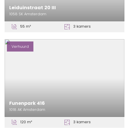
Leiduinstraat
20
III
1058 SK
Amsterdam
55 m²
3 kamers
Verhuurd
Funenpark
416
1018 AK
Amsterdam
120 m²
3 kamers