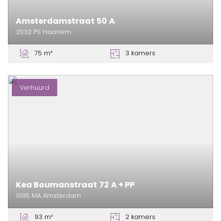
Amsterdamstraat
50
A
2032 PS
Haarlem
75 m²
3 kamers
Verhuurd
Kea Boumanstraat
72
A + PP
1095 MA
Amsterdam
93 m²
2 kamers