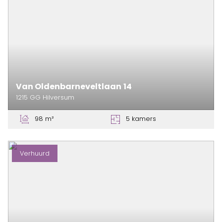
Van Oldenbarneveltlaan
14
1215 GG
Hilversum
98 m²
5 kamers
Verhuurd