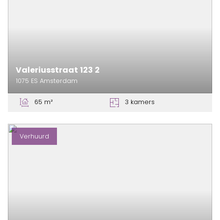
Valeriusstraat
123
2
1075 ES
Amsterdam
65 m²
3 kamers
Verhuurd