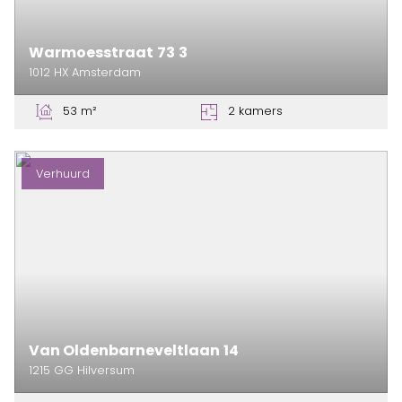
Warmoesstraat
73
3
1012 HX
Amsterdam
53 m²
2 kamers
Verhuurd
Van Oldenbarneveltlaan
14
1215 GG
Hilversum