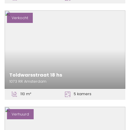
Verkocht
Toldwarsstraat
18
hs
1073 RR
Amsterdam
110 m²
5 kamers
Verhuurd