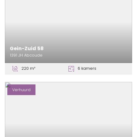
Gein-Zuid
58
1391 JH
Abcoude
220 m²
6 kamers
Verhuurd