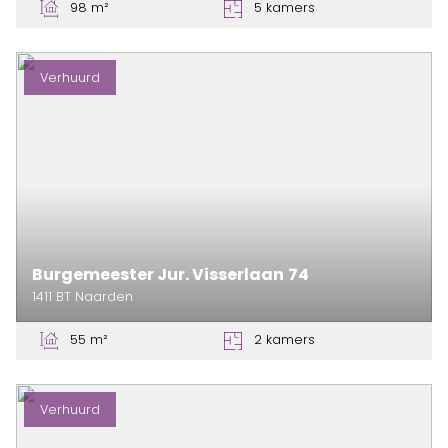
98 m²
5 kamers
Verhuurd
Burgemeester Jur. Visserlaan
74
1411 BT
Naarden
55 m²
2 kamers
Verhuurd