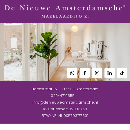
Bachstraat 15
1077 GE
Amsterdam
020-4710555
info@denieuweamsterdamsche.nl
KVK nummer: 32033760
BTW-NR: NL 005703177B01