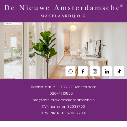
Bachstraat 15
1077 GE
Amsterdam
020-4710555
info@denieuweamsterdamsche.nl
KVK nummer: 32033760
BTW-NR: NL 005703177B01