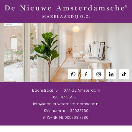
Bachstraat 15
1077 GE
Amsterdam
020-4710555
info@denieuweamsterdamsche.nl
KVK nummer: 32033760
BTW-NR: NL 005703177B01