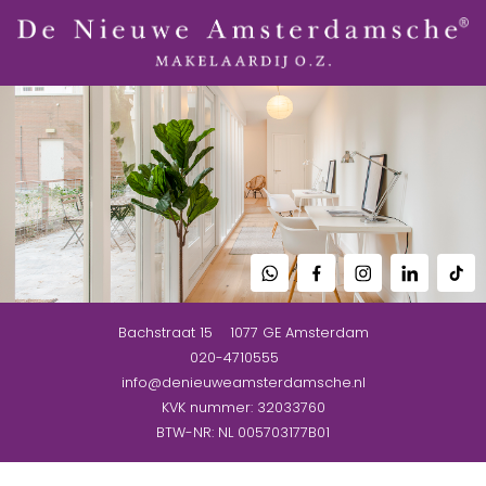
Bachstraat 15
1077 GE
Amsterdam
020-4710555
info@denieuweamsterdamsche.nl
KVK nummer: 32033760
BTW-NR: NL 005703177B01