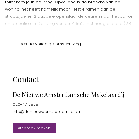
toilet kom je in de living. Opvallend is de breedte van de
woning, het heeft namelijk maar liefst 4 ramen aan de
straatzijde en 2 dubbele openslaande deuren naar het balkon
en de patiotuin. De living van ca. 46m2, met hoog plafond (2,80
m) en open keuken is heel licht. De keuken is uitgevoerd in een
modern taupe kleur en composiet aanrechtblad (marmerlook)
Lees de volledige omschrijving
is voorzien van 2 Siemens Studioline combi magnetrons,
koelkast/vriezer, vaatwasser en Quooker. Er is een bijkeuken
met CV opstelling naast de keuken, ideaal voor
schoonmaakspullen en voorraad. De gehele begane grond is
voorzien van een lichte eiken lamelparketvloer. De tuin/patio,
Contact
op het zuidoosten, ligt ingesloten en is ca. 10m2, maar biedt
voldoende ruimte voor een gezellige lounge set of eettafel.
De Nieuwe Amsterdamsche Makelaardij
In het souterrain met hoge ramen zijn 2 riante slaapkamers,
020-4710555
een kast met CV opstelling en een zeer royale luxe badkamer
info@denieuweamsterdamsche.nl
voorzien van inloop douche, dubbele wastafel en toilet. Het
souterrain is voorzien van een lichte tegelvloer met
Afspraak maken
vloerverwarming.