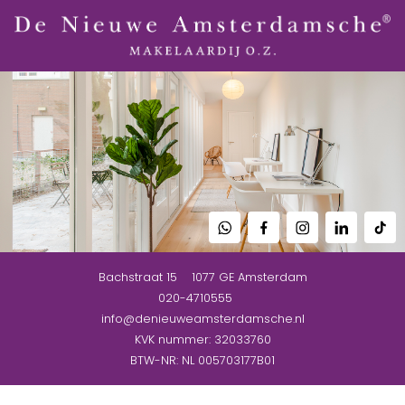
Bachstraat 15
1077 GE
Amsterdam
020-4710555
info@denieuweamsterdamsche.nl
KVK nummer: 32033760
BTW-NR: NL 005703177B01