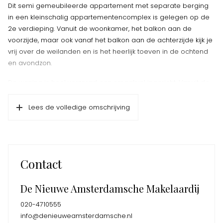
Dit semi gemeubileerde appartement met separate berging
in een kleinschalig appartementencomplex is gelegen op de
2e verdieping. Vanuit de woonkamer, het balkon aan de
voorzijde, maar ook vanaf het balkon aan de achterzijde kijk je
vrij over de weilanden en is het heerlijk toeven in de ochtend
en avondzon.
De woning is heel verzorgd een smaakvol ingericht. Vanuit de
centrale hal kom je in de keuken, badkamer (met
wasmachine), slaapkamer, toilet en de woonkamer.
Lees de volledige omschrijving
Ligging
Centraal gelegen aan de rand van Naarden met de Vesting
en het Naardermeer op loop/fietsafstand. Maar ook diverse
winkels voor je dagelijkse boodschappen vind je in de buurt.
Contact
Met de auto ben je binnen 3 minuten op de A1 en op de fiets in
10 minuten op treinstation Naarden-Bussum.
De Nieuwe Amsterdamsche Makelaardij
Huurcondities:
020-4710555
*Huurprijs exclusief gas/water/licht/internet
info@denieuweamsterdamsche.nl