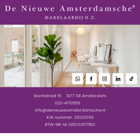
Bachstraat 15
1077 GE
Amsterdam
020-4710555
info@denieuweamsterdamsche.nl
KVK nummer: 32033760
BTW-NR: NL 005703177B01