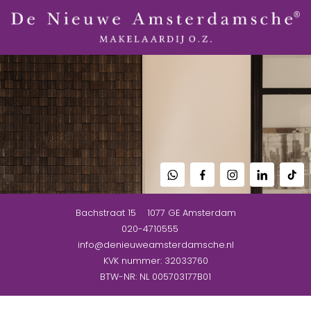
Bachstraat 15
1077 GE
Amsterdam
020-4710555
info@denieuweamsterdamsche.nl
KVK nummer: 32033760
BTW-NR: NL 005703177B01