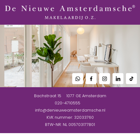
Bachstraat 15
1077 GE
Amsterdam
020-4710555
info@denieuweamsterdamsche.nl
KVK nummer: 32033760
BTW-NR: NL 005703177B01