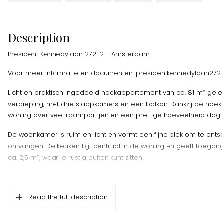
Description
President Kennedylaan 272-2 – Amsterdam
Voor meer informatie en documenten: presidentkennedylaan272-
Licht en praktisch ingedeeld hoekappartement van ca. 81 m² ge
verdieping, met drie slaapkamers en een balkon. Dankzij de hoek
woning over veel raampartijen en een prettige hoeveelheid dagli
De woonkamer is ruim en licht en vormt een fijne plek om te ont
ontvangen. De keuken ligt centraal in de woning en geeft toegang
ca. 2,5 m², waar je rustig buiten kunt zitten.
Het appartement beschikt over drie goed bemeten slaapkamers
woning geschikt is voor een gezin, werken vanuit huis of logees. 
Read the full description
woning zeer geschikt voor woningdelen, waarvoor een vergunning
Verder beschikt de woning over een badkamer met ligbad en s