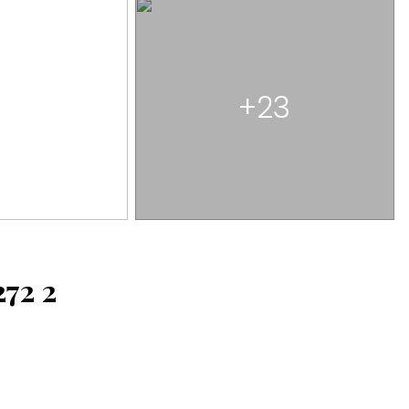
+23
272
2