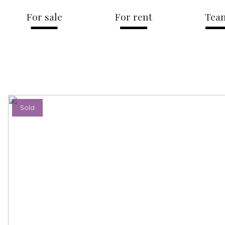
For sale
For rent
Tea
Sold