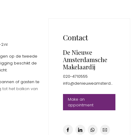
Contact
2.nl
De Nieuwe
legen op de tweede
Amsterdamsche
ligging beschikt de
Makelaardij
cht.
020-4710555
spannen of gasten te
info@denieuweamsterdamsche.nl
 tot het balkon van
Make an
appointment
, waardoor de
Daarnaast is de
 aanwezig is.
eparate douche en