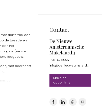
Contact
 met dakterras, een
De Nieuwe
 op de tweede en
Amsterdamsche
jn aan het
chting de (eerste
Makelaardij
ieke laagbouw.
020-4710555
info@denieuweamsterdamsche.nl
ntsoen, met daarnaast
ing.
Make an
aan, de
appointment
enoemd. Het Hilwis-
ument.
intern verbouwd en