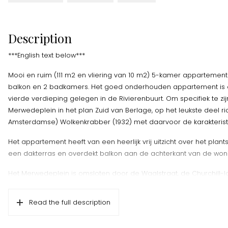
Description
***English text below***
Mooi en ruim (111 m2 en vliering van 10 m2) 5-kamer appartement
balkon en 2 badkamers. Het goed onderhouden appartement is
vierde verdieping gelegen in de Rivierenbuurt. Om specifiek te zi
Merwedeplein in het plan Zuid van Berlage, op het leukste deel ri
Amsterdamse) Wolkenkrabber (1932) met daarvoor de karakterist
Het appartement heeft van een heerlijk vrij uitzicht over het pla
een dakterras en overdekt balkon aan de achterkant van de won
Het Merwedeplein is omsloten door de Waalstraat, de Churchill-l
Rooseveltlaan en het Victorieplein, ook wel het Hilwis-complex g
complex is gebouwd in de jaren ’30 en is een gemeentelijk mon
Read the full description
De woning heeft de uitstraling van een jaren ’30 woning maar is 