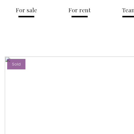
For sale
For rent
Tea
Sold