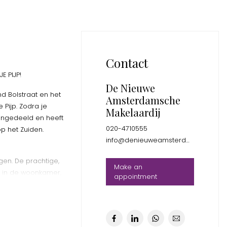
Contact
E PIJP!
De Nieuwe
d Bolstraat en het
Amsterdamsche
Pijp. Zodra je
Makelaardij
g ingedeeld en heeft
020-4710555
p het Zuiden.
info@denieuweamsterdamsche.nl
gen. De prachtige,
Make an
k in de woonkamer,
appointment
oot werkblad van
 kookplaat, een
agnetron en een