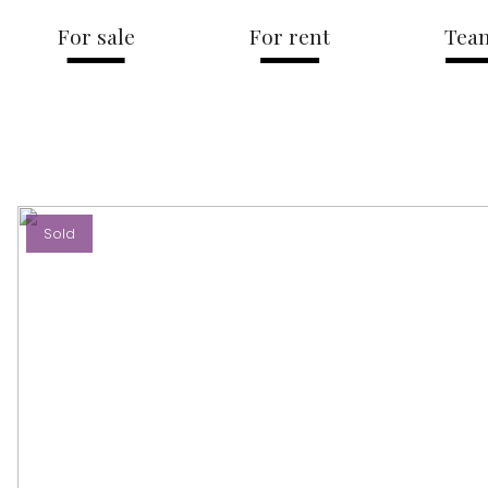
For sale
For rent
Tea
Sold