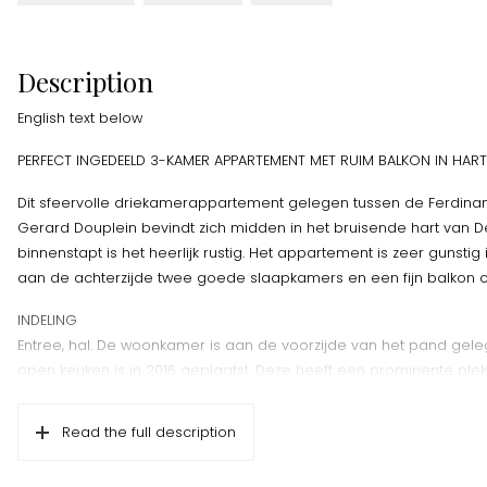
Description
English text below
PERFECT INGEDEELD 3-KAMER APPARTEMENT MET RUIM BALKON IN HARTJ
Dit sfeervolle driekamerappartement gelegen tussen de Ferdinan
Gerard Douplein bevindt zich midden in het bruisende hart van De 
binnenstapt is het heerlijk rustig. Het appartement is zeer gunsti
aan de achterzijde twee goede slaapkamers en een fijn balkon o
INDELING
Entree, hal. De woonkamer is aan de voorzijde van het pand gele
open keuken is in 2016 geplaatst. Deze heeft een prominente ple
waar je gezellig etentjes kunt geven. De keuken heeft een fijn gr
composiet en de inbouwapparatuur zijn onder andere een 5-pits
Read the full description
afzuigkap, een vaatwasser, een kokend waterkraan, een combim
koelkast met vriesvak.