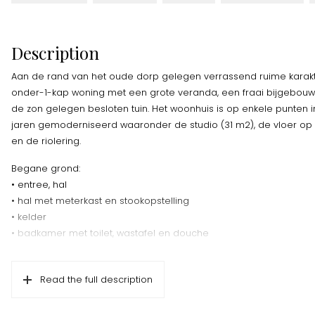
Description
Aan de rand van het oude dorp gelegen verrassend ruime karakt
onder-1-kap woning met een grote veranda, een fraai bijgebouw
de zon gelegen besloten tuin. Het woonhuis is op enkele punten 
jaren gemoderniseerd waaronder de studio (31 m2), de vloer o
en de riolering.
Begane grond:
• entree, hal
• hal met meterkast en stookopstelling
• kelder
• badkamer met toilet, wastafel en douche
• ruime woonkamer met origineel hoog plafond en gashaard
• semi-open keuken voorzien van inbouwapparatuur
Read the full description
• vanuit de veranda heeft men toegang tot de studio met wastafel
openslaande deuren naar de tuin