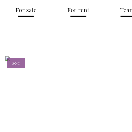
For sale
For rent
Tea
Sold