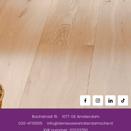
Bachstraat 15
1077 GE
Amsterdam
020-4710555
info@denieuweamsterdamsche.nl
KVK nummer: 32033760