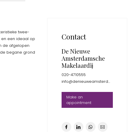
eristieke twee-
Contact
 en een ideaal op
in de afgelopen
De Nieuwe
p de begane grond
Amsterdamsche
Makelaardij
020-4710555
info@denieuweamsterdamsche.nl
Make an
appointment
, stookopstelling en